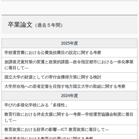
卒業論文
（過去５年間）
2025年度
学校運営費における公費負担費目の設定に関する考察
放課後児童対策の変遷と政策的課題―政令指定都市における一体化事業
に着目して―
国立大学の財源としての寄付金獲得方策に関する検討
大学所在地への若者定着を目指す地方国立大学の取組に関する考察
2024年度
学びの多様化学校にみる「多様性」
教育行政における伴走支援に関する一考察―学校運営協議会制度に着目
して―
教育政策における財界の影響―ICT 教育政策に着目して―
海洋基本法における教育の位置づけに関する考察