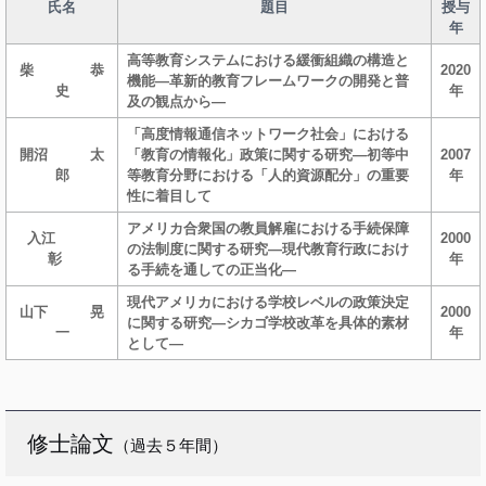
氏名
題目
授与
年
高等教育システムにおける緩衝組織の構造と
柴 恭
2020
機能―革新的教育フレームワークの開発と普
史
年
及の観点から―
「高度情報通信ネットワーク社会」における
開沼 太
「教育の情報化」政策に関する研究―初等中
2007
郎
等教育分野における「人的資源配分」の重要
年
性に着目して
アメリカ合衆国の教員解雇における手続保障
入江
2000
の法制度に関する研究―現代教育行政におけ
彰
年
る手続を通しての正当化―
現代アメリカにおける学校レベルの政策決定
山下 晃
2000
に関する研究―シカゴ学校改革を具体的素材
一
年
として―
修士論文
（過去５年間）