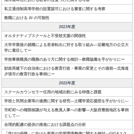
私立通信制高等学校の設置認可における審査に関する考察
教職における AI の可能性
2023年度
オルタナティブスクールと不登校支援の関係性
大学卒業後の就職による若者転出に対する取り組み―近畿地方の公立大
学に着目してー
学校事務職員の職務のあり方に関する検討―教職協働を手がかりにー
財政再建下の自治体における教育行政・事業の変更とその過程―北海道
夕張市の教育行政を事例にー
2022年度
スクールカウンセラー任用の地域比較にみる特徴と課題
学校と民間企業等の連携に関する研究―土曜学習応援団を手がかりに―
市町村への権限移譲が与える教員人事への影響―大阪府豊能地区を事例
として―
合理的配慮の提供の推進における課題点の分析
「学びの保障」に向けた家庭の学習環境整備に関する検討―GIGAスク