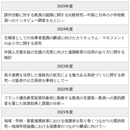
2025年度
課外活動に対する教員の認識に関する比較研究―中国と日本の小学校教
員へのインタビュー調査をもとに―
2024年度
主権者としての当事者意識の醸成に向けたカリキュラム・マネジメント
のあり方に関する研究
外国人児童生徒の支援の充実に向けた遠隔教育の活用のあり方に関する
検討
2023年度
高大連携を活用した進路先の拡充による魅力ある高校づくりに関する研
究―大阪府の公立高校を事例としてー
2022年度
フランス優先教育政策対象校に勤務する教員の支援策―教員への質的調
査を通じた政策効果と課題の分析―
2021年度
地域・学校・家庭連携政策における保護者を取り巻くつながりの質的研
究―地域学校協働における保護者のつながり醸成に向けて―